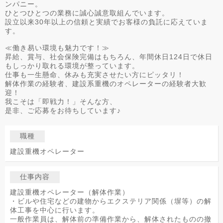
ンパニー。
ひとつひとつの業務に誠心誠意取組んでいます。
設立以来30年以上の信頼と実績でお客様の負託に応えていま
す。
≪働き易い環境も魅力です！≫
昇給、賞与、社会保険完備はもちろん、年間休日124日で休日
もしっかり取れる環境が整っています。
仕事も一生懸命、休みも充実させたい方にピッタリ！
解体作業の経験者、建設系重機のオペレーターの経験者大歓
迎！
我こそは「即戦力！」そんな方、
是非、ご応募をお待ちしています♪
職種
建設重機オペレーター
仕事内容
建設重機オペレーター（解体作業）
・ビルや住宅などの建物からエクステリア関係（塀等）の解
体工事を中心に行います。
一般作業員は、解体前の準備作業から、解体されたものの撤