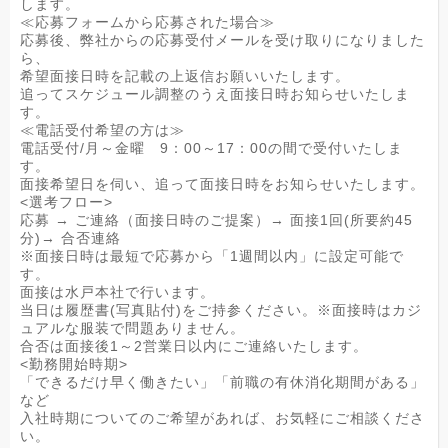
します。
≪応募フォームから応募された場合≫
応募後、弊社からの応募受付メールを受け取りになりました
ら、
希望面接日時を記載の上返信お願いいたします。
追ってスケジュール調整のうえ面接日時お知らせいたしま
す。
≪電話受付希望の方は≫
電話受付/月～金曜 9：00～17：00の間で受付いたしま
す。
面接希望日を伺い、追って面接日時をお知らせいたします。
<選考フロー>
応募 → ご連絡（面接日時のご提案）→ 面接1回(所要約45
分)→ 合否連絡
※面接日時は最短で応募から「1週間以内」に設定可能で
す。
面接は水戸本社で行います。
当日は履歴書(写真貼付)をご持参ください。※面接時はカジ
ュアルな服装で問題ありません。
合否は面接後1～2営業日以内にご連絡いたします。
<勤務開始時期>
「できるだけ早く働きたい」「前職の有休消化期間がある」
など
入社時期についてのご希望があれば、お気軽にご相談くださ
い。