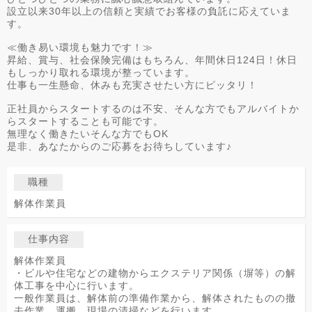
設立以来30年以上の信頼と実績でお客様の負託に応えていま
す。
≪働き易い環境も魅力です！≫
昇給、賞与、社会保険完備はもちろん、年間休日124日！休日
もしっかり取れる環境が整っています。
仕事も一生懸命、休みも充実させたい方にピッタリ！
正社員からスタートするのは不安、そんな方でもアルバイトか
らスタートすることも可能です。
無理なく働きたいそんな方でもOK
是非、あなたからのご応募をお待ちしています♪
職種
解体作業員
仕事内容
解体作業員
・ビルや住宅などの建物からエクステリア関係（塀等）の解
体工事を中心に行います。
一般作業員は、解体前の準備作業から、解体されたものの撤
去作業、運搬、現場の清掃などを行います。